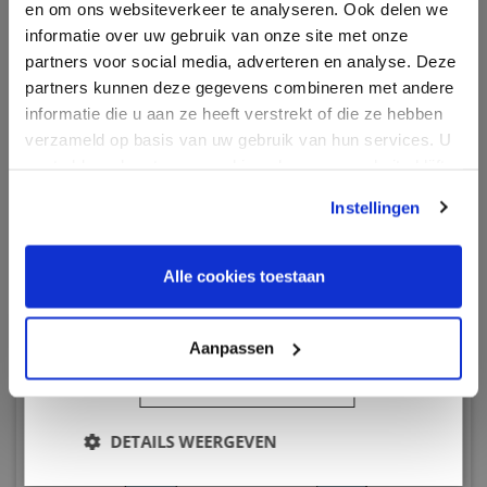
informatie die u aan hen heeft verstrekt of
en om ons websiteverkeer te analyseren. Ook delen we
die zij hebben verzameld door uw gebruik
informatie over uw gebruik van onze site met onze
van hun diensten.
Privacybeleid
partners voor social media, adverteren en analyse. Deze
partners kunnen deze gegevens combineren met andere
Strikt
Prestatie
Targeting
informatie die u aan ze heeft verstrekt of die ze hebben
noodzakelijk
verzameld op basis van uw gebruik van hun services. U
gaat akkoord met onze cookies als u onze website blijft
Klasse A buis
gebruiken.
Functioneel
Instellingen
Alle cookies toestaan
ALLES ACCEPTEREN
Aanpassen
ALLES AFWIJZEN
DETAILS WEERGEVEN