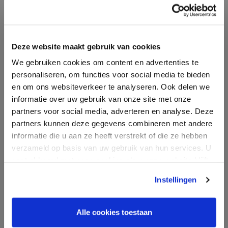
We gebruiken cookies om inhoud en
advertenties te personaliseren en om ons
verkeer te analyseren. We delen ook
informatie over uw gebruik van onze site
Deze website maakt gebruik van cookies
Hoekstaal verzinkt
met onze advertentie- en analysepartners,
We gebruiken cookies om content en advertenties te
die deze kunnen combineren met andere
personaliseren, om functies voor social media te bieden
informatie die u aan hen heeft verstrekt of
en om ons websiteverkeer te analyseren. Ook delen we
die zij hebben verzameld door uw gebruik
informatie over uw gebruik van onze site met onze
van hun diensten.
Privacybeleid
partners voor social media, adverteren en analyse. Deze
partners kunnen deze gegevens combineren met andere
Strikt
Prestatie
Targeting
informatie die u aan ze heeft verstrekt of die ze hebben
noodzakelijk
verzameld op basis van uw gebruik van hun services. U
gaat akkoord met onze cookies als u onze website blijft
gebruiken.
Functioneel
Instellingen
Alle cookies toestaan