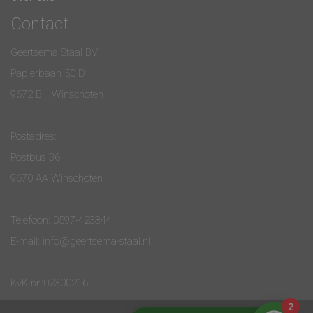
Contact
Geertsema Staal BV
Papierbaan 50 D
9672 BH Winschoten
Postadres:
Postbus 36
9670 AA Winschoten
Telefoon:
0597-423344
E-mail:
info@geertsema-staal.nl
KvK nr.:02300216
2